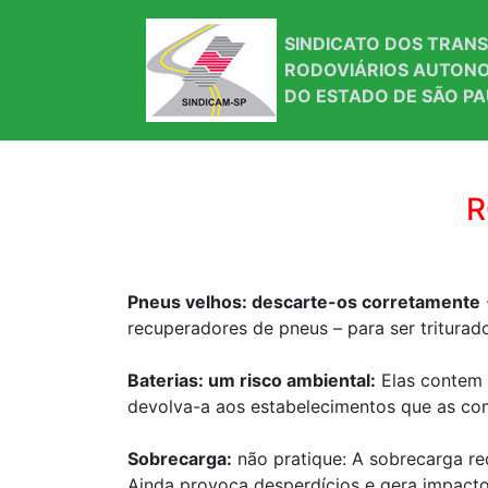
SINDICATO DOS TRAN
RODOVIÁRIOS AUTONO
DO ESTADO DE SÃO P
R
Pneus velhos: descarte-os corretamente
recuperadores de pneus – para ser triturado
Baterias: um risco ambiental:
Elas contem 
devolva-a aos estabelecimentos que as come
Sobrecarga:
não pratique: A sobrecarga red
Ainda provoca desperdícios e gera impacto