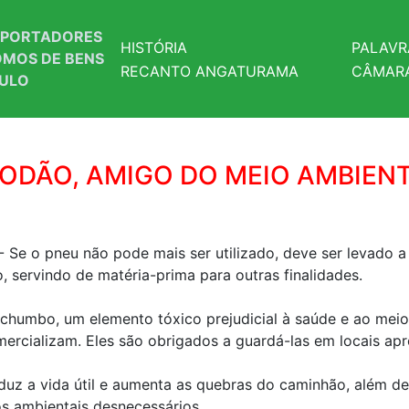
SPORTADORES
HISTÓRIA
PALAVR
MOS DE BENS
RECANTO ANGATURAMA
CÂMARA
AULO
ODÃO, AMIGO DO MEIO AMBIEN
- Se o pneu não pode mais ser utilizado, deve ser levado 
, servindo de matéria-prima para outras finalidades.
chumbo, um elemento tóxico prejudicial à saúde e ao meio 
rcializam. Eles são obrigados a guardá-las em locais apro
uz a vida útil e aumenta as quebras do caminhão, além de 
s ambientais desnecessários.